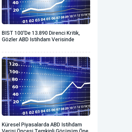
BIST 100'de 13.890 Direnci Kritik,
Gözler ABD Istihdam Verisinde
Küresel Piyasalarda ABD Istihdam
Verisi Öncesi Temkinli Görünüm Öne