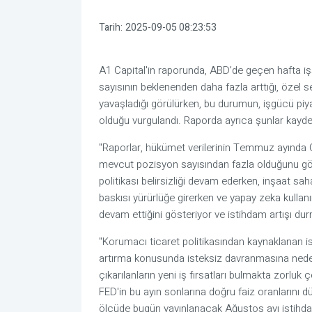
Tarih:
2025-09-05 08:23:53
A1 Capital'in raporunda, ABD’de geçen hafta işs
sayısının beklenenden daha fazla arttığı, özel s
yavaşladığı görülürken, bu durumun, işgücü piya
olduğu vurgulandı. Raporda ayrıca şunlar kayded
"Raporlar, hükümet verilerinin Temmuz ayında 
mevcut pozisyon sayısından fazla olduğunu göst
politikası belirsizliği devam ederken, inşaat sah
baskısı yürürlüğe girerken ve yapay zeka kulla
devam ettiğini gösteriyor ve istihdam artışı du
"Korumacı ticaret politikasından kaynaklanan is
artırma konusunda isteksiz davranmasına neden
çıkarılanların yeni iş fırsatları bulmakta zorlu
FED'in bu ayın sonlarına doğru faiz oranlarını
ölçüde bugün yayınlanacak Ağustos ayı istihda