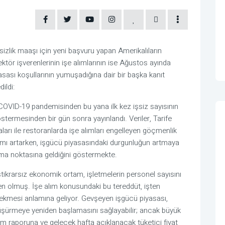
izlik maaşı için yeni başvuru yapan Amerikalıların
ektör işverenlerinin işe alımlarının ise Ağustos ayında
sası koşullarının yumuşadığına dair bir başka kanıt
ildi:
COVID-19 pandemisinden bu yana ilk kez işsiz sayısının
ermesinden bir gün sonra yayınlandı. Veriler, Tarife
aları ile restoranlarda işe alımları engelleyen göçmenlik
nımı artarken, işgücü piyasasındaki durgunluğun artmaya
rma noktasına geldiğini göstermekte.
tikrarsız ekonomik ortam, işletmelerin personel sayısını
 olmuş. İşe alım konusundaki bu tereddüt, işten
k çekmesi anlamına geliyor. Gevşeyen işgücü piyasası,
 düşürmeye yeniden başlamasını sağlayabilir; ancak büyük
m raporuna ve gelecek hafta açıklanacak tüketici fiyat