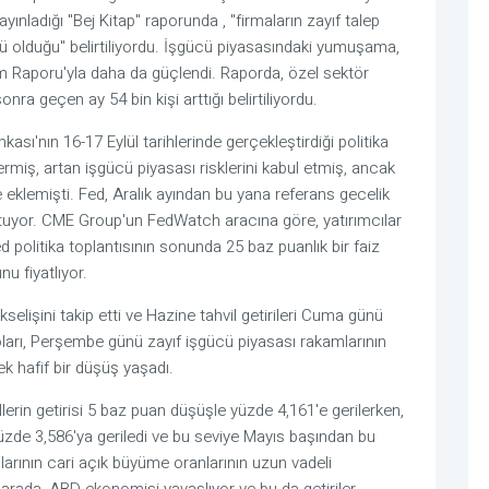
ınladığı "Bej Kitap" raporunda , "firmaların zayıf talep
tlü olduğu" belirtiliyordu. İşgücü piyasasındaki yumuşama,
 Raporu'yla daha da güçlendi. Raporda, özel sektör
ra geçen ay 54 bin kişi arttığı belirtiliyordu.
ı'nın 16-17 Eylül tarihlerinde gerçekleştirdiği politika
 vermiş, artan işgücü piyasası risklerini kabul etmiş, ancak
 eklemişti. Fed, Aralık ayından bu yana referans gecelik
tutuyor. CME Group'un FedWatch aracına göre, yatırımcılar
 politika toplantısının sonunda 25 baz puanlık bir faiz
u fiyatlıyor.
kselişini takip etti ve Hazine tahvil getirileri Cuma günü
oları, Perşembe günü zayıf işgücü piyasası rakamlarının
ek hafif bir düşüş yaşadı.
villerin getirisi 5 baz puan düşüşle yüzde 4,161'e gerilerken,
se yüzde 3,586'ya geriledi ve bu seviye Mayıs başından bu
larının cari açık büyüme oranlarının uzun vadeli