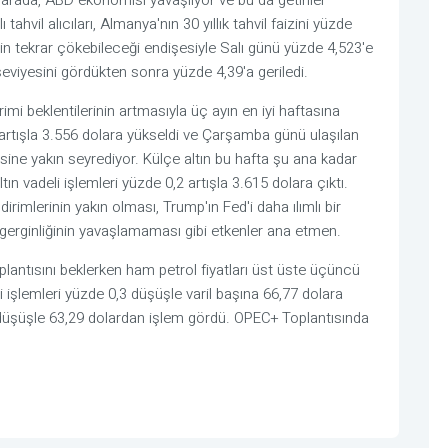
u arada, ABD ekonomisi yavaşlıyor ve bu da getiriler
tahvil alıcıları, Almanya'nın 30 yıllık tahvil faizini yüzde
nin tekrar çökebileceği endişesiyle Salı günü yüzde 4,523'e
viyesini gördükten sonra yüzde 4,39'a geriledi.
irimi beklentilerinin artmasıyla üç ayın en iyi haftasına
3 artışla 3.556 dolara yükseldi ve Çarşamba günü ulaşılan
ine yakın seyrediyor. Külçe altın bu hafta şu ana kadar
ın vadeli işlemleri yüzde 0,2 artışla 3.615 dolara çıktı.
dirimlerinin yakın olması, Trump'ın Fed'i daha ılımlı bir
erginliğinin yavaşlamaması gibi etkenler ana etmen.
lantısını beklerken ham petrol fiyatları üst üste üçüncü
işlemleri yüzde 0,3 düşüşle varil başına 66,77 dolara
 düşüşle 63,29 dolardan işlem gördü. OPEC+ Toplantısında