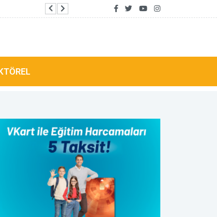
Kırcaali’de 350 bin avroyu aşan AB sübvansiyon
KTÖREL