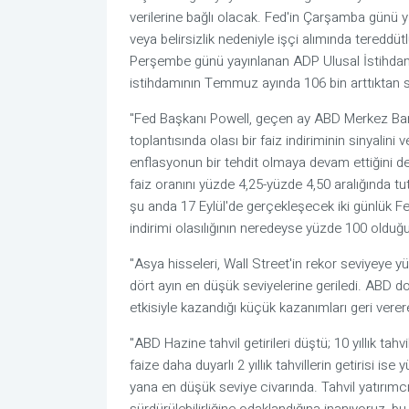
verilerine bağlı olacak. Fed'in Çarşamba günü yay
veya belirsizlik nedeniyle işçi alımında tereddü
Perşembe günü yayınlanan ADP Ulusal İstihdam
istihdamının Temmuz ayında 106 bin arttıktan son
"Fed Başkanı Powell, geçen ay ABD Merkez Bankas
toplantısında olası bir faiz indiriminin sinyalini
enflasyonun bir tehdit olmaya devam ettiğini de
faiz oranını yüzde 4,25-yüzde 4,50 aralığında 
şu anda 17 Eylül'de gerçekleşecek iki günlük Fed
indirimi olasılığının neredeyse yüzde 100 olduğun
"Asya hisseleri, Wall Street'in rekor seviyeye yü
dört ayın en düşük seviyelerine geriledi. ABD d
etkisiyle kazandığı küçük kazanımları geri verer
"ABD Hazine tahvil getirileri düştü; 10 yıllık tah
faize daha duyarlı 2 yıllık tahvillerin getirisi i
yana en düşük seviye civarında. Tahvil yatırımcı