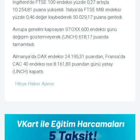
İngiltere’de FTSE 100 endeksi yüzde 0,27 artışla
10.254,81 puana yükseldi. İtalya’da FTSE MIB endeksi
yüzde 0,46 değer kaybederek 50.029,17 puana geriledi.
Avrupa genelini kapsayan STOXX 600 endeksi günü
değişim göstermeyerek (UNCH) 618,17 puanda
tamamladı.
Almanya’da DAX endeksi 24.195,31 puandan, Fransa’da
CAC 40 endeksi ise 8.161,83 puandan günü yatay
(UNCH) kapattı.
Hibya Haber Ajansı