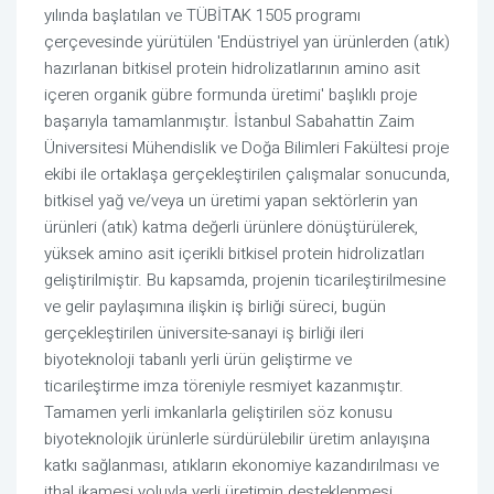
yılında başlatılan ve TÜBİTAK 1505 programı
çerçevesinde yürütülen 'Endüstriyel yan ürünlerden (atık)
hazırlanan bitkisel protein hidrolizatlarının amino asit
içeren organik gübre formunda üretimi' başlıklı proje
başarıyla tamamlanmıştır. İstanbul Sabahattin Zaim
Üniversitesi Mühendislik ve Doğa Bilimleri Fakültesi proje
ekibi ile ortaklaşa gerçekleştirilen çalışmalar sonucunda,
bitkisel yağ ve/veya un üretimi yapan sektörlerin yan
ürünleri (atık) katma değerli ürünlere dönüştürülerek,
yüksek amino asit içerikli bitkisel protein hidrolizatları
geliştirilmiştir. Bu kapsamda, projenin ticarileştirilmesine
ve gelir paylaşımına ilişkin iş birliği süreci, bugün
gerçekleştirilen üniversite-sanayi iş birliği ileri
biyoteknoloji tabanlı yerli ürün geliştirme ve
ticarileştirme imza töreniyle resmiyet kazanmıştır.
Tamamen yerli imkanlarla geliştirilen söz konusu
biyoteknolojik ürünlerle sürdürülebilir üretim anlayışına
katkı sağlanması, atıkların ekonomiye kazandırılması ve
ithal ikamesi yoluyla yerli üretimin desteklenmesi