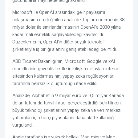
gücünü artırmayı hedeflediği aktarıldı.
Microsoft ile OpenAI arasındaki gelir paylaşımı
anlaşmasına da değinilen analizde, toplam ödemenin 38
milyar dolar ile sınırlandırılmasının OpenAI’a 2030 yılına
kadar mali esneklik sağlayabileceği kaydedildi.
Düzenlemenin, OpenAI’ın diğer büyük teknoloji
şirketleriyle iş birliği alanını genişletebileceği belirtildi.
ABD Ticaret Bakanlığı’nın, Microsoft, Google ve xAI
modellerinin güvenlik testlerine ilişkin detayları internet
sitesinden kaldırmasının, yapay zeka regülasyonları
tarafında belirsizlik oluşturduğu ifade edildi.
Analizde, Alphabet’in 9 milyar euro ve 9,5 milyar Kanada
doları tutarında tahvil ihracı gerçekleştirdiği belirtilirken,
büyük teknoloji şirketlerinin yapay zeka ve veri merkezi
yatırımları için borç piyasalarını daha aktif kullandığı
vurgulandı.
Apple tarafında ise yüksek bellekli Mac mini ve Mac