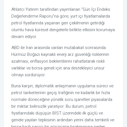
Ahlatcı Yatırım tarafından yayımlanan "Gün İçi Endeks
Değerlendirme Raporu"na göre, yurt içi fiyatlamalarda
petrol fiyatlarında yaşanan geri çekilmenin getirdiği
olumlu hava küresel dengelerle birlikte etkisini korumaya
devam ediyor.
ABD ile İran arasında varılan mutabakat sonrasında
Hürmüz Boğazı kaynaklı enerji arz güvenliği risklerinin
azalması, enflasyon beklentilerini rahatlatarak riskli
varlıklar ve borsa geneli için ana destekleyici unsur
olmayı sürdürüyor.
Buna karşın, diplomatik anlaşmanın uygulama süreci ve
petrol tankerlerinin geçiş trafiğinin ne kadarlık bir hızla
normale döneceğine yönelik soru işaretleri piyasalarda
bir miktar belirsizlik yaratıyor. Bu durum, petrol
fiyatlarındaki düşüşün BİST üzerindeki ilk güçlü ve
genele yayılan tepkisinin ardından yerini daha temkinli ve
hisse bazlı seçici bir görünüme bırakmasına neden